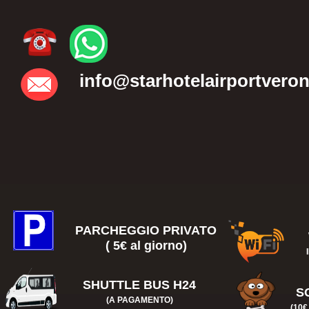
+39 045 8600689
chiama +390458600689
" target="_self" style="color:#333" id="a_411454">
info@starhotelairportvero
PARCHEGGIO PRIVATO
( 5€ al giorno)
SHUTTLE BUS H24
S
(A PAGAMENTO)
(10