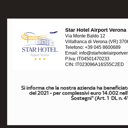
Star Hotel Airport Verona
Via Monte Baldo 12
Villafranca di Verona (VR) 370
Telefono: +39 045 8600689
Email:
info@starhotelairportv
P.Iva: IT04501470233
CIN: IT023096A16S55C2ED
Si informa che la nostra azienda ha beneficiato
del 2021 - per complessivi euro 14.002 nell
Sostegni" (Art. 1 DL n. 4