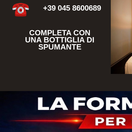
+39 045 8600689
chiama +390458600689
" target="_self" style="color:#333" id="a_411051">
COMPLETA CON
UNA BOTTIGLIA DI
SPUMANTE