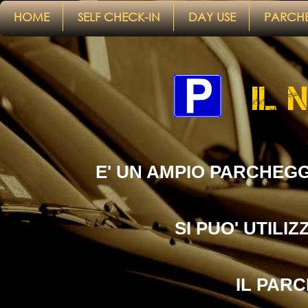
google-site-ver
HOME
SELF CHECK-IN
DAY USE
PARCH
IL 
E' UN AMPIO PARCHEG
SI PUO' UTILI
IL PAR